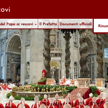
ovi
 del Papa ai vescovi
Il Prefetto
Documenti ufficiali
Rinu