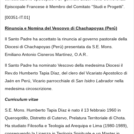
Episcopale Francese è Membro del Comitato “Studi e Progetti”.
[00351-IT.01]
Rinuncia e Nomina del Vescovo di Chachapoyas (Perú)
Il Santo Padre ha accettato la rinuncia al governo pastorale della
Diocesi di Chachapoyas (Perú) presentata da S.E. Mons.
Emiliano Antonio Cisneros Martínez, O.A.R..
Il Santo Padre ha nominato Vescovo della medesima Diocesi il
Rev.do Humberto Tapia Díaz, del clero del Vicariato Apostolico di
Jaén en Perú, Vicario parrocchiale di
San Isidro Labrador
nella
medesima circoscrizione.
Curriculum vitae
S.E. Mons. Humberto Tapia Díaz è nato il 13 febbraio 1960 in
Queroqotillo, Distretto di Cutervo, Prelatura Territoriale di Chota.
Ha studiato Filosofia e Teologia ad Arequipa e Lima (1980-1989),
conseguendo la Licenza in Teologia Spirituale e un Master in