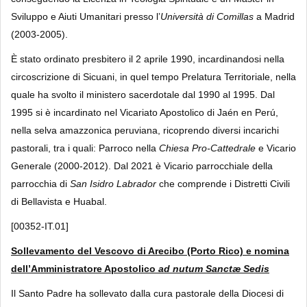
Sviluppo e Aiuti Umanitari presso l’
Università di Comillas
a Madrid
(2003-2005).
È stato ordinato presbitero il 2 aprile 1990, incardinandosi nella
circoscrizione di Sicuani, in quel tempo Prelatura Territoriale, nella
quale ha svolto il ministero sacerdotale dal 1990 al 1995. Dal
1995 si è incardinato nel Vicariato Apostolico di Jaén en Perú,
nella selva amazzonica peruviana, ricoprendo diversi incarichi
pastorali, tra i quali: Parroco nella
Chiesa Pro-Cattedrale
e Vicario
Generale (2000-2012). Dal 2021 è Vicario parrocchiale della
parrocchia di
San Isidro Labrador
che comprende i Distretti Civili
di Bellavista e Huabal.
[00352-IT.01]
Sollevamento del Vescovo di Arecibo (Porto Rico) e nomina
dell’Amministratore Apostolico
ad nutum Sanctæ Sedis
Il Santo Padre ha sollevato dalla cura pastorale della Diocesi di