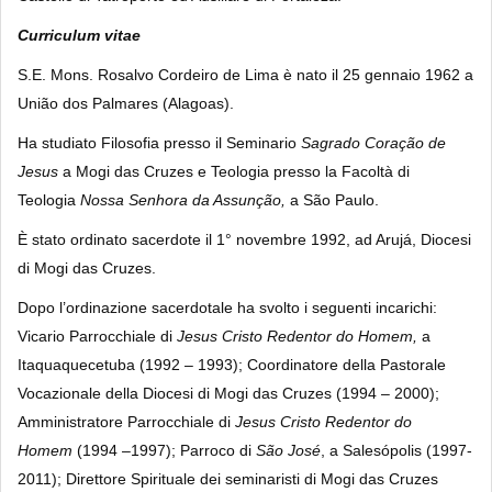
Curriculum vitae
S.E. Mons. Rosalvo Cordeiro de Lima
è nato il 25 gennaio 1962 a
União dos Palmares (Alagoas).
Ha studiato Filosofia presso il Seminario
Sagrado Coração de
Jesus
a Mogi das Cruzes e Teologia presso la Facoltà di
Teologia
Nossa Senhora da Assunção,
a São Paulo.
È stato ordinato sacerdote il 1° novembre 1992, ad Arujá, Diocesi
di Mogi das Cruzes.
Dopo l’ordinazione sacerdotale ha svolto i seguenti incarichi:
Vicario Parrocchiale di
Jesus Cristo Redentor do Homem,
a
Itaquaquecetuba (1992 – 1993); Coordinatore della Pastorale
Vocazionale della Diocesi di Mogi das Cruzes (1994 – 2000);
Amministratore Parrocchiale di
Jesus Cristo Redentor do
Homem
(1994 –1997); Parroco di
São José
, a Salesópolis (1997-
2011); Direttore Spirituale dei seminaristi di Mogi das Cruzes