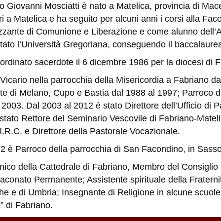
do Giovanni Mosciatti è nato a Matelica, provincia di Mace
ri a Matelica e ha seguito per alcuni anni i corsi alla Fa
zzante di Comunione e Liberazione e come alunno dell’A
tato l’Università Gregoriana, conseguendo il baccalaurea
 ordinato sacerdote il 6 dicembre 1986 per la diocesi di 
 Vicario nella parrocchia della Misericordia a Fabriano d
te di Melano, Cupo e Bastia dal 1988 al 1997; Parroco de
 2003. Dal 2003 al 2012 è stato Direttore dell’Ufficio di 
stato Rettore del Seminario Vescovile di Fabriano-Matelica
I.R.C. e Direttore della Pastorale Vocazionale.
2 è Parroco della parrocchia di San Facondino, in Sasso
ico della Cattedrale di Fabriano, Membro del Consiglio
Diaconato Permanente; Assistente spirituale della Frater
e e di Umbria; Insegnante di Religione in alcune scuole su
a” di Fabriano.