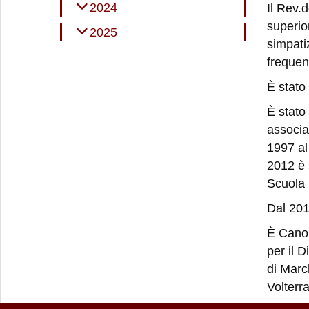
2024
Il Rev.
superio
2025
simpati
frequen
È stato
È stato
associa
1997 al
2012 è 
Scuola 
Dal 201
È Canon
per il 
di March
Volterr