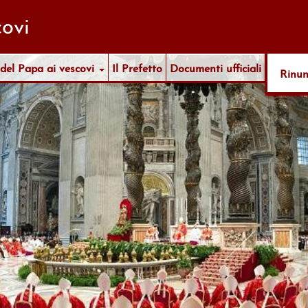
ovi
 del Papa ai vescovi
Il Prefetto
Documenti ufficiali
Rinu