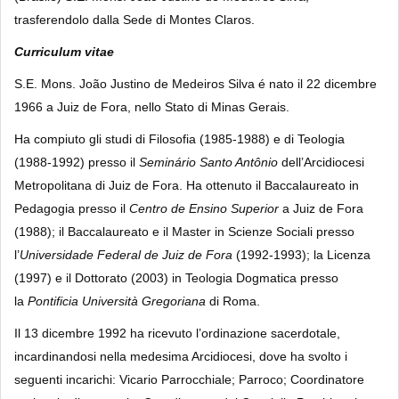
trasferendolo dalla Sede di Montes Claros.
Curriculum vitae
S.E. Mons. João Justino de Medeiros Silva é nato il 22 dicembre
1966 a Juiz de Fora, nello Stato di Minas Gerais.
Ha compiuto gli studi di Filosofia (1985-1988) e di Teologia
(1988-1992) presso il
Seminário
Santo Antônio
dell’Arcidiocesi
Metropolitana di Juiz de Fora. Ha ottenuto il Baccalaureato in
Pedagogia presso il
Centro de Ensino Superior
a Juiz de Fora
(1988); il Baccalaureato e il Master in Scienze Sociali presso
l’
Universidade
Federal
de
Juiz de Fora
(1992-1993); la Licenza
(1997) e il Dottorato (2003) in Teologia Dogmatica presso
la
Pontificia Università Gregoriana
di Roma.
Il 13 dicembre 1992 ha ricevuto l’ordinazione sacerdotale,
incardinandosi nella medesima Arcidiocesi, dove ha svolto i
seguenti incarichi: Vicario Parrocchiale; Parroco; Coordinatore