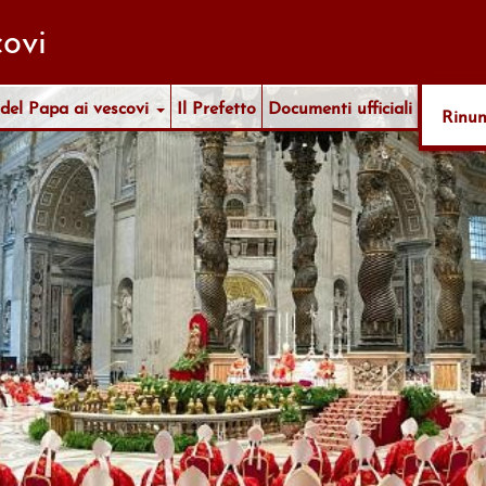
ovi
 del Papa ai vescovi
Il Prefetto
Documenti ufficiali
Rinu