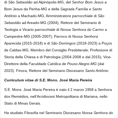
di
São Sebastião
ad Alpinópolis-MG, del
Senhor Bom Jesus
a
Bom Jesus da Penha-MG e della
Sagrada Família e Santo
Antônio
a Machado-MG; Amministratore parrocchiale di
São
Sebastião
ad Areado-MG (2004); Rettore del Seminario di
Teologia e Vicario parrocchiale di
Nossa Senhora do Carmo
a
Campestre-MG (2005-2007); Parroco di
Nossa Senhora
Aparecida
(2015-2018) e di
São Domingos
(2018-2023) a Poços
de Caldas-MG; Membro del Consiglio Presbiterale; Professore di
Storia della Chiesa e di Patrologia (2004-2008 e dal 2015); Vice-
Direttore della
Faculdade Católica
de Pouso Alegre-MG
(dal
2023). Finora, Rettore del Seminario Diocesano
Santo Antônio
.
Curriculum vitae di S.E. Mons. José Maria Pereira
S.E. Mons. José Maria Pereira
è nato il 2 marzo 1958 a Senhora
dos Remédios, nell’Arcidiocesi Metropolitana di Mariana, nello
Stato di Minas Gerais.
Ha studiato Filosofia nel Seminario Diocesano
Nossa Senhora do