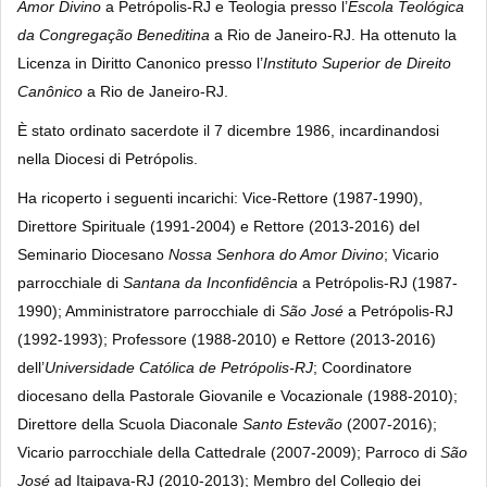
Amor Divino
a Petrópolis-RJ e Teologia presso l’
Escola Teológica
da Congregação Beneditina
a Rio de Janeiro-RJ. Ha ottenuto la
Licenza in Diritto Canonico presso l’
Instituto Superior de Direito
Canônico
a Rio de Janeiro-RJ.
È stato ordinato sacerdote il 7 dicembre 1986, incardinandosi
nella Diocesi di Petrópolis.
Ha ricoperto i seguenti incarichi: Vice-Rettore (1987-1990),
Direttore Spirituale (1991-2004) e Rettore (2013-2016) del
Seminario Diocesano
Nossa Senhora do Amor Divino
; Vicario
parrocchiale di
Santana da Inconfidência
a Petrópolis-RJ (1987-
1990); Amministratore parrocchiale di
São José
a Petrópolis-RJ
(1992-1993); Professore (1988-2010) e Rettore (2013-2016)
dell’
Universidade Católica
de Petrópolis-RJ
; Coordinatore
diocesano della Pastorale Giovanile e Vocazionale (1988-2010);
Direttore della Scuola Diaconale
Santo Estevão
(2007-2016);
Vicario parrocchiale della Cattedrale (2007-2009); Parroco di
São
José
ad Itaipava-RJ (2010-2013); Membro del Collegio dei