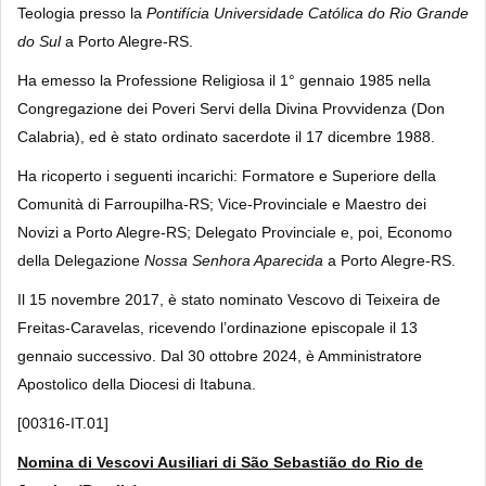
Teologia presso la
Pontifícia Universidade Católica do Rio Grande
do Sul
a Porto Alegre-RS.
Ha emesso la Professione Religiosa il 1° gennaio 1985 nella
Congregazione dei Poveri Servi della Divina Provvidenza (Don
Calabria), ed è stato ordinato sacerdote il 17 dicembre 1988.
Ha ricoperto i seguenti incarichi: Formatore e Superiore della
Comunità di Farroupilha-RS; Vice-Provinciale e Maestro dei
Novizi a Porto Alegre-RS; Delegato Provinciale e, poi, Economo
della Delegazione
Nossa Senhora Aparecida
a Porto Alegre-RS.
Il 15 novembre 2017, è stato nominato Vescovo di Teixeira de
Freitas-Caravelas, ricevendo l’ordinazione episcopale il 13
gennaio successivo. Dal 30 ottobre 2024, è Amministratore
Apostolico della Diocesi di Itabuna.
[00316-IT.01]
Nomina di Vescovi Ausiliari di São Sebastião do Rio de