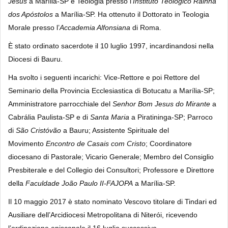
Jesus
a Marília-SP e Teologia presso l’
Instituto Teológico Rainha
dos Apóstolos
a Marília-SP. Ha ottenuto il Dottorato in Teologia
Morale presso l’
Accademia Alfonsiana
di Roma.
È stato ordinato sacerdote il 10 luglio 1997, incardinandosi nella
Diocesi di Bauru.
Ha svolto i seguenti incarichi: Vice-Rettore e poi Rettore del
Seminario della Provincia Ecclesiastica di Botucatu a Marília-SP;
Amministratore parrocchiale del
Senhor Bom Jesus do Mirante
a
Cabrália Paulista-SP e di
Santa Maria
a Piratininga-SP; Parroco
di
São Cristóvão
a Bauru; Assistente Spirituale del
Movimento
Encontro de Casais com Cristo
; Coordinatore
diocesano di Pastorale; Vicario Generale; Membro del Consiglio
Presbiterale e del Collegio dei Consultori; Professore e Direttore
della
Faculdade João Paulo II-FAJOPA
a Marília-SP.
Il 10 maggio 2017 è stato nominato Vescovo titolare di Tindari ed
Ausiliare dell’Arcidiocesi Metropolitana di Niterói, ricevendo