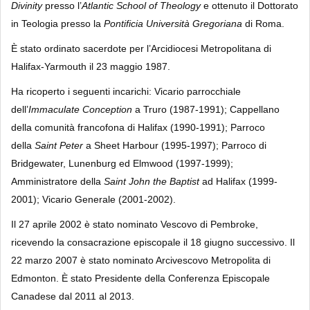
Divinity
presso l’
Atlantic School of Theology
e ottenuto il Dottorato
in Teologia presso la
Pontificia Università Gregoriana
di Roma.
È stato ordinato sacerdote per l’Arcidiocesi Metropolitana di
Halifax-Yarmouth il 23 maggio 1987.
Ha ricoperto i seguenti incarichi: Vicario parrocchiale
dell’
Immaculate Conception
a Truro (1987-1991); Cappellano
della comunità francofona di Halifax (1990-1991); Parroco
della
Saint Peter
a Sheet Harbour (1995-1997); Parroco di
Bridgewater, Lunenburg ed Elmwood (1997-1999);
Amministratore della
Saint John the Baptist
ad Halifax (1999-
2001); Vicario Generale (2001-2002).
Il 27 aprile 2002 è stato nominato Vescovo di Pembroke,
ricevendo la consacrazione episcopale il 18 giugno successivo. Il
22 marzo 2007 è stato nominato Arcivescovo Metropolita di
Edmonton. È stato Presidente della Conferenza Episcopale
Canadese dal 2011 al 2013.