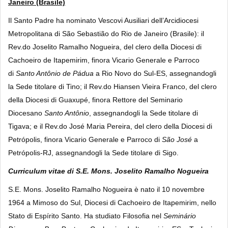
Janeiro (Brasile)
Il Santo Padre ha nominato Vescovi Ausiliari dell’Arcidiocesi
Metropolitana di São Sebastião do Rio de Janeiro (Brasile): il
Rev.do Joselito Ramalho Nogueira, del clero della Diocesi di
Cachoeiro de Itapemirim, finora Vicario Generale e Parroco
di
Santo Antônio de Pádua
a Rio Novo do Sul-ES, assegnandogli
la Sede titolare di Tino; il Rev.do Hiansen Vieira Franco, del clero
della Diocesi di Guaxupé, finora Rettore del Seminario
Diocesano
Santo Antônio
, assegnandogli la Sede titolare di
Tigava; e il Rev.do José Maria Pereira, del clero della Diocesi di
Petrópolis, finora Vicario Generale e Parroco di
São José
a
Petrópolis-RJ, assegnandogli la Sede titolare di Sigo.
Curriculum vitae di S.E. Mons. Joselito Ramalho Nogueira
S.E. Mons. Joselito Ramalho Nogueira
è nato il 10 novembre
1964 a Mimoso do Sul, Diocesi di Cachoeiro de Itapemirim, nello
Stato di Espírito Santo. Ha studiato Filosofia nel
Seminário