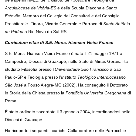
de Itapemirim-ES, dell’
Instituto de Filosofia e Teologia da
Arquidiocese de Vitória-ES
e della Scuola Diaconale
Santo
Estevão
; Membro del Collegio dei Consultori e del Consiglio
Presbiterale. Finora, Vicario Generale e Parroco di
Santo Antônio
de Pádua
a Rio Novo do Sul-RS.
Curriculum vitae di S.E. Mons. Hiansen Vieira Franco
S.E. Mons. Hiansen Vieira Franco
è nato il 21 maggio 1971 a
Campestre, Diocesi di Guaxupé, nello Stato di Minas Gerais. Ha
studiato Filosofia presso l’
Universidade São Francisco
a São
Paulo-SP e Teologia presso l’
Instituto Teológico Interdiocesano
São José
a Pouso Alegre-MG (2002). Ha conseguito il Dottorato
in Storia della Chiesa presso la
Pontificia Università Gregoriana
di
Roma.
È stato ordinato sacerdote il 3 gennaio 2004, incardinandosi nella
Diocesi di Guaxupé.
Ha ricoperto i seguenti incarichi: Collaboratore nelle Parrocchie