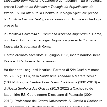
Diocesano
Bom Pastor
a Cachoeiro de Itapemirim-ES e Teologia
presso l’
Instituto de Filosofia e Teologia da Arquidiocese de
Vitória
-ES. Ha ottenuto la Licenza in Teologia Spirituale presso
la
Pontificia Facoltà Teologica
Teresianum
di Roma e in Teologia
presso la
la
Pontificia Università S. Tommaso d’Aquino Angelicum
di Roma,
nonché il Dottorato in Teologia Dogmatica presso la
Pontificia
Università Gregoriana
di Roma.
È stato ordinato sacerdote 19 giugno 1993, incardinandosi nella
Diocesi di Cachoeiro de Itapemirim.
Ha ricoperto i seguenti incarichi: Parroco di
São José
a Mimoso
do Sul-ES (1993), della
Santíssima Trindade
a Marataízes-ES
(1993-1997), del
Senhor Bom Jesus dos Passos
(2001-2013) e
di
Nossa Senhora das Graças
(2013-2022) a Cachoeiro de
Itapemirim-ES; Coordinatore Diocesano di Pastorale (2004-
2012); Professore del
Centro Universitário S. Camilo
a Cachoeiro