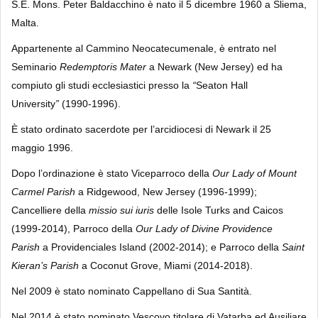
S.E. Mons. Peter Baldacchino è nato il 5 dicembre 1960 a Sliema,
Malta.
Appartenente al Cammino Neocatecumenale, è entrato nel
Seminario
Redemptoris
Mater
a Newark (New Jersey) ed ha
compiuto gli studi ecclesiastici presso la
“
Seaton Hall
University
”
(1990-1996).
È stato ordinato sacerdote per l’arcidiocesi di Newark il 25
maggio 1996.
Dopo l’ordinazione è stato Viceparroco della
Our Lady of Mount
Carmel Parish
a Ridgewood, New Jersey (1996-1999);
Cancelliere della
missio sui iuris
delle Isole Turks and Caicos
(1999-2014), Parroco della
Our Lady of Divine Providence
Parish
a Providenciales Island (2002-2014); e Parroco della
Saint
Kieran’s Parish
a Coconut Grove, Miami (2014-2018).
Nel 2009 è stato nominato Cappellano di Sua Santità.
Nel 2014 è stato nominato Vescovo titolare di Vatarba ed Ausiliare