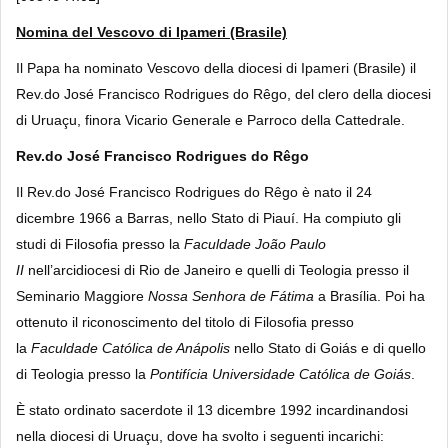
Nomina del Vescovo di Ipameri (Brasile)
Il Papa ha nominato Vescovo
della diocesi di Ipameri
(Brasile) il
Rev.do José Francisco Rodrigues do Rêgo, del clero della diocesi
di Uruaçu, finora Vicario Generale e Parroco della Cattedrale.
Rev.do José Francisco Rodrigues do Rêgo
Il Rev.do José Francisco Rodrigues do Rêgo
è nato il 24
dicembre 1966 a Barras, nello Stato di Piauí. Ha compiuto gli
studi di Filosofia presso la
Faculdade João Paulo
II
nell’arcidiocesi di Rio de Janeiro e quelli di Teologia presso il
Seminario Maggiore
Nossa Senhora de Fátima
a Brasília. Poi ha
ottenuto il riconoscimento del titolo di Filosofia presso
la
Faculdade Católica de Anápolis
nello Stato di Goiás e di quello
di Teologia presso la
Pontifícia Universidade Católica de Goiás
.
È stato ordinato sacerdote il 13 dicembre 1992 incardinandosi
nella diocesi di Uruaçu, dove ha svolto i seguenti incarichi: