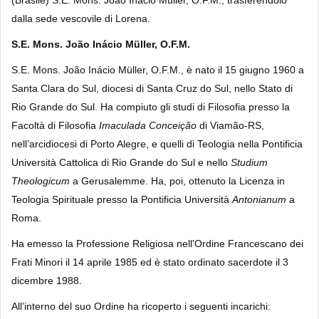
(Brasile) S.E. Mons. João Inácio Müller, O.F.M., trasferendolo
dalla sede vescovile di Lorena.
S.E. Mons. João Inácio Müller, O.F.M.
S.E. Mons. João Inácio Müller, O.F.M., è nato il 15 giugno 1960 a
Santa Clara do Sul, diocesi di Santa Cruz do Sul, nello Stato di
Rio Grande do Sul. Ha compiuto gli studi di Filosofia presso la
Facoltà di Filosofia
Imaculada Conceição
di Viamão-RS,
nell’arcidiocesi di Porto Alegre, e quelli di Teologia nella Pontificia
Università Cattolica di Rio Grande do Sul e nello
Studium
Theologicum
a Gerusalemme. Ha, poi, ottenuto la Licenza in
Teologia Spirituale presso la Pontificia Università
Antonianum
a
Roma.
Ha emesso la Professione Religiosa nell'Ordine Francescano dei
Frati Minori il 14 aprile 1985 ed è stato ordinato sacerdote il 3
dicembre 1988.
All’interno del suo Ordine ha ricoperto i seguenti incarichi: