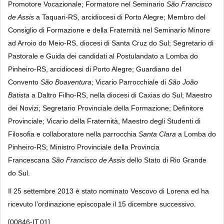
Promotore Vocazionale; Formatore nel Seminario
São Francisco
de Assis
a Taquari-RS, arcidiocesi di Porto Alegre; Membro del
Consiglio di Formazione e della Fraternità nel Seminario Minore
ad Arroio do Meio-RS, diocesi di Santa Cruz do Sul; Segretario di
Pastorale e Guida dei candidati al Postulandato a Lomba do
Pinheiro-RS, arcidiocesi di Porto Alegre; Guardiano del
Convento
São Boaventura
; Vicario Parrocchiale di
São João
Batista
a Daltro Filho-RS, nella diocesi di Caxias do Sul; Maestro
dei Novizi; Segretario Provinciale della Formazione; Definitore
Provinciale; Vicario della Fraternità, Maestro degli Studenti di
Filosofia e collaboratore nella parrocchia
Santa Clara
a Lomba do
Pinheiro-RS; Ministro Provinciale della Provincia
Francescana
São Francisco de Assis
dello Stato di Rio Grande
do Sul.
Il 25 settembre 2013 è stato nominato Vescovo di Lorena ed ha
ricevuto l’ordinazione episcopale il 15 dicembre successivo.
[00846-IT.01]