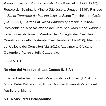
Parroco di
Nossa Senhora da Abadia
a Barro Alto (1993-1997);
Rettore del Seminario Minore
São
José
a Uruaçu (1998); Parroco
di
Santa Teresinha do Menino Jesus
a Santa Teresinha de Goiás
(1999-2001); Parroco di
Nossa Senhora Aparecida
a Minaçu;
Presidente della Associazione del Clero
São João Maria Vianney
,
della diocesi di Uruaçu; Membro del Consiglio dei Presbiteri;
Coordinatore della Pastorale Presbiterale (2012-2016); Membro
del Collegio dei Consultori (dal 2011). Attualmente è Vicario
Generale e Parroco della Cattedrale.
[00847-IT.01]
Nomina del Vescovo di Las Cruces (U.S.A.)
Il Santo Padre ha nominato Vescovo di Las Cruces (U.S.A.) S.E.
Mons. Peter Baldacchino, finora Vescovo titolare di Vatarba ed
Ausiliare di Miami.
S.E. Mons. Peter Baldacchino