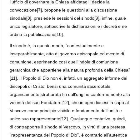
l'ufficio di governare la Chiesa affidatagli: decide la
convocazione
[7], propone le questioni alla discussione
sinodale
[8], presiede le sessioni del sinodo
[9]; infine, quale
unico legislatore, sottoscrive le dichiarazioni e i decreti e ne
ordina la pubblicazione
[10].
Il sinodo è, in questo modo, "contestualmente e
inseparabilmente, atto di governo episcopale ed evento di
comunione, esprimendo così quell'indole di comunione
gerarchica che appartiene alla natura profonda della Chiesa"
[11]. Il Popolo di Dio non è, infatti, un aggregato informe dei
discepoli di Cristo, bensì una comunità sacerdotale,
organicamente strutturata fin dall'origine conformemente alla
volontà del suo Fondatore
[12], che in ogni diocesi fa capo al
Vescovo come principio visibile e fondamento dell'unità e
unico suo rappresentante
[13]. Qualunque tentativo, quindi,
di contrapporre il sinodo al Vescovo, in virtù di una pretesa
"rappresentanza del Popolo di Dio", è contrario all'autentica