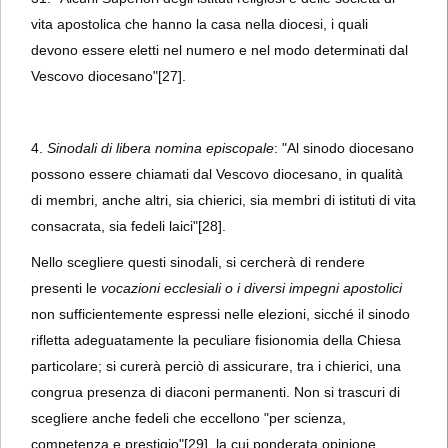
vita apostolica che hanno la casa nella diocesi, i quali
devono essere eletti nel numero e nel modo determinati dal
Vescovo diocesano"
[27].
4.
Sinodali di libera nomina episcopale
: "Al sinodo diocesano
possono essere chiamati dal Vescovo diocesano, in qualità
di membri, anche altri, sia chierici, sia membri di istituti di vita
consacrata, sia fedeli laici"
[28].
Nello scegliere questi sinodali, si cercherà di rendere
presenti le
vocazioni ecclesiali o i diversi impegni apostolici
non sufficientemente espressi nelle elezioni, sicché il sinodo
rifletta adeguatamente la peculiare fisionomia della Chiesa
particolare; si curerà perciò di assicurare, tra i chierici, una
congrua presenza di diaconi permanenti. Non si trascuri di
scegliere anche fedeli che eccellono "per scienza,
competenza e prestigio"
[29], la cui ponderata opinione