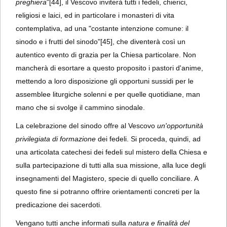
preghiera
"
[44], il Vescovo inviterà tutti i fedeli, chierici,
religiosi e laici, ed in particolare i monasteri di vita
contemplativa, ad una "costante intenzione comune: il
sinodo e i frutti del sinodo"
[45], che diventerà così un
autentico evento di grazia per la Chiesa particolare. Non
mancherà di esortare a questo proposito i pastori d'anime,
mettendo a loro disposizione gli opportuni sussidi per le
assemblee liturgiche solenni e per quelle quotidiane, man
mano che si svolge il cammino sinodale.
La celebrazione del sinodo offre al Vescovo
un'opportunità
privilegiata di formazione
dei fedeli. Si proceda, quindi, ad
una articolata catechesi dei fedeli sul mistero della Chiesa e
sulla partecipazione di tutti alla sua missione, alla luce degli
insegnamenti del Magistero, specie di quello conciliare. A
questo fine si potranno offrire orientamenti concreti per la
predicazione dei sacerdoti.
Vengano tutti anche informati sulla
natura e finalità del