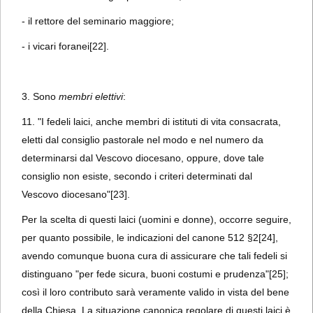
- il rettore del seminario maggiore;
- i vicari foranei
[22].
3. Sono
membri elettivi
:
11. "I fedeli laici, anche membri di istituti di vita consacrata,
eletti dal consiglio pastorale nel modo e nel numero da
determinarsi dal Vescovo diocesano, oppure, dove tale
consiglio non esiste, secondo i criteri determinati dal
Vescovo diocesano"
[23].
Per la scelta di questi laici (uomini e donne), occorre seguire,
per quanto possibile, le indicazioni del canone 512 §2
[24],
avendo comunque buona cura di assicurare che tali fedeli si
distinguano "per fede sicura, buoni costumi e prudenza"
[25];
così il loro contributo sarà veramente valido in vista del bene
della Chiesa. La situazione canonica regolare di questi laici è