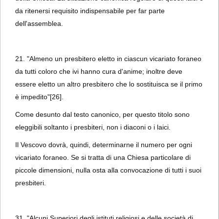
da ritenersi requisito indispensabile per far parte
dell'assemblea.
21. "Almeno un presbitero eletto in ciascun vicariato foraneo
da tutti coloro che ivi hanno cura d'anime; inoltre deve
essere eletto un altro presbitero che lo sostituisca se il primo
è impedito"
[26].
Come desunto dal testo canonico, per questo titolo sono
eleggibili soltanto i presbiteri, non i diaconi o i laici.
Il Vescovo dovrà, quindi, determinarne il numero per ogni
vicariato foraneo. Se si tratta di una Chiesa particolare di
piccole dimensioni, nulla osta alla convocazione di tutti i suoi
presbiteri.
31. "Alcuni Superiori degli istituti religiosi e delle società di