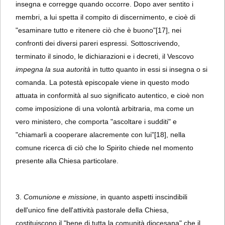
insegna e corregge quando occorre. Dopo aver sentito i
membri, a lui spetta il compito di discernimento, e cioè di
"esaminare tutto e ritenere ciò che è buono"
[17], nei
confronti dei diversi pareri espressi. Sottoscrivendo,
terminato il sinodo, le dichiarazioni e i decreti, il Vescovo
impegna la sua autorità
in tutto quanto in essi si insegna o si
comanda. La potestà episcopale viene in questo modo
attuata in conformità al suo significato autentico, e cioè non
come imposizione di una volontà arbitraria, ma come un
vero ministero, che comporta "ascoltare i sudditi" e
"chiamarli a cooperare alacremente con lui"
[18], nella
comune ricerca di ciò che lo Spirito chiede nel momento
presente alla Chiesa particolare.
3.
Comunione e missione
, in quanto aspetti inscindibili
dell'unico fine dell'attività pastorale della Chiesa,
costituiscono il "bene di tutta la comunità diocesana" che il