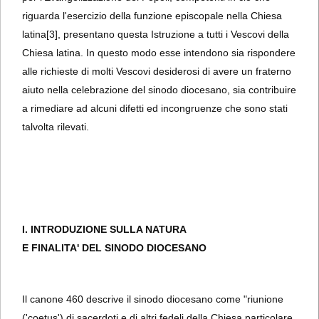
riguarda l'esercizio della funzione episcopale nella Chiesa
latina
[3], presentano questa Istruzione a tutti i Vescovi della
Chiesa latina. In questo modo esse intendono sia rispondere
alle richieste di molti Vescovi desiderosi di avere un fraterno
aiuto nella celebrazione del sinodo diocesano, sia contribuire
a rimediare ad alcuni difetti ed incongruenze che sono stati
talvolta rilevati.
I. INTRODUZIONE SULLA NATURA
E FINALITA' DEL SINODO DIOCESANO
Il canone 460 descrive il sinodo diocesano come "riunione
('coetus') di sacerdoti e di altri fedeli della Chiesa particolare,