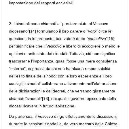
impostazione dei rapporti ecclesiali.
2. I sinodali sono chiamati a "prestare aiuto al Vescovo
diocesano"
[14] formulando il loro
parere o "voto"
circa le
questioni da lui proposte; tale voto è detto
"consultivo"
[15]
per significare che il Vescovo è libero di accogliere o meno le
opinioni manifestate dai sinodali. Tuttavia, ciò non significa
trascurarne l'importanza, quasi fosse una mera consulenza
"esterna", espressa da chi non ha alcuna responsabilità
nell'esito finale del sinodo: con le loro esperienze e i loro
consigli, i sinodali collaborano attivamente nell'elaborazione
delle dichiarazioni e dei decreti, che verranno giustamente
chiamati "sinodali"
[16], dai quali il governo episcopale della
diocesi ricaverà in futuro ispirazione.
Da parte sua, il Vescovo dirige effettivamente le discussioni
durante le sessioni sinodali e, da vero maestro della Chiesa,