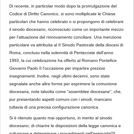
Di recente, in particolar modo dopo la promulgazione del
Codice di Diritto Canonico, si sono moltiplicate le Chiese
particolari che hanno celebrato o si propongono di celebrare
il sinodo diocesano, riconosciuto come un importante mezzo
per l'attuazione del rinnovamento conciliare. Una menzione
particolare va attribuita al II Sinodo Pastorale della diocesi di
Roma, concluso nella solennità di Pentecoste dell'anno
1993, la cui celebrazione ha offerto al Romano Pontefice
Giovanni Paolo II l'occasione per impartire preziosi
insegnamenti. Inoltre, negli ultimi decenni, sono state
segnalate anche altre forme per esprimere la comunione
diocesana, note talvolta come "assemblee diocesane", che,
pur presentando aspetti comuni con i sinodi, mancano
tuttavia di una precisa configurazione canonica.
Si è ritenuto quanto mai opportuno, in merito al sinodo
diocesano, di chiarire le disposizioni della legge canonica e
sviluppare e determinare i procedimenti nell'eseguirla
[2],