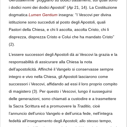
Gerusalemme “poggiano su dodici basamenti, sui quali sono
i dodici nomi dei dodici Apostoli” (
Ap
21, 14). La Costituzione
dogmatica
Lumen Gentium
insegna: “I Vescovi per divina
istituzione sono succeduti al posto degli Apostoli, quali
Pastori della Chiesa, e chi li ascolta, ascolta Cristo, chi li
disprezza, disprezza Cristo e Colui che ha mandato Cristo”
(2).
L’essere successori degli Apostoli dà ai Vescovi la grazia e la
responsabilità di assicurare alla Chiesa la nota
dell’apostolicità. Affinché il Vangelo si conservasse sempre
integro e vivo nella Chiesa, gli Apostoli lasciarono come
successori i Vescovi, affidando ad essi il loro proprio compito
di magistero (3). Per questo i Vescovi, lungo il susseguirsi
delle generazioni, sono chiamati a custodire e a trasmettere
la Sacra Scrittura ed a promuovere la
Traditio,
cioè
l’annuncio dell’unico Vangelo e dell’unica fede, nell’integra
fedeltà all’insegnamento degli Apostoli; allo stesso tempo,